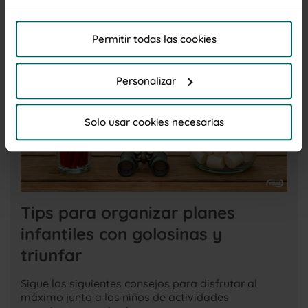
El titular de la web, responsable del tratamiento de
Permitir todas las cookies
las cookies, y sus datos de contacto son accesibles
en el
Aviso Legal
Personalizar
Por favor, haga clic en "Permitir todas las cookies" si
desea admitir todas las cookies de esta Web. Haga
Solo usar cookies necesarias
clic en "Personalizar"para elegir que cookies desea
que se instalen, para unainformación más completa
lea la
Política de cookies
Tips para organizar planes
infantiles con golosinas y
triunfar
Sigue los siguientes consejos para disfrutar al
máximo junto a los niños de actividades