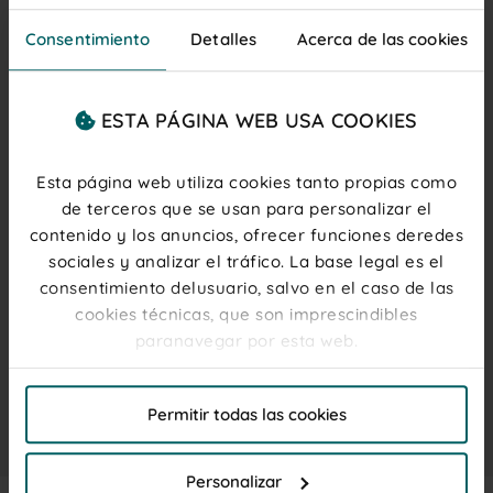
Proyecto acogido a la línea de ayudas de ahorro y
eficiencia energética en PYME y gran empresa del
Consentimiento
Detalles
Acerca de las cookies
sector industrial, cofinanciada por el Fondo
Europeo de Desarrollo Regional (FEDER).
ESTA PÁGINA WEB USA COOKIES
Objetivo:
Conseguir una economía más limpia y
sostenible
Beneficiario: VIDAL GOLOSINAS S.A.
Esta página web utiliza cookies tanto propias como
Inversión Total: 150.258,00 €
de terceros que se usan para personalizar el
Importe de la ayuda: 27.619,90 €
contenido y los anuncios, ofrecer funciones deredes
sociales y analizar el tráfico. La base legal es el
consentimiento delusuario, salvo en el caso de las
cookies técnicas, que son imprescindibles
paranavegar por esta web.
El titular de la web, responsable del tratamiento de
Permitir todas las cookies
las cookies, y sus datos de contacto son accesibles
en el
Aviso Legal
Personalizar