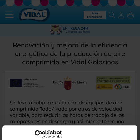
Área
profesional
ENTREGA 24H
L - J hasta las 16:00
Renovación y mejora de la eficiencia
energética de la producción de aire
comprimido en Vidal Golosinas
Se lleva a cabo la sustitución de equipos de aire
comprimido Todo/Nada por otros de velocidad
variable, para reducir las horas de trabajo de los
compresores en descarga y así mismo tener una
menor generación de CO2 y un ahorro económico y
energético. Sin verse modificada la producción