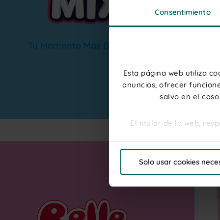
Consentimiento
Tu Momento Más Divertido.
Esta página web utiliza c
AGOTADO
Sour Mini Mix 10 bolsas doypacks autociere 180g
anuncios, ofrecer funcione
18,50 €
18,50 
salvo en el caso
El titular de la web, re
Por favor, haga clic en "P
Solo usar cookies nece
"Personalizar"para elegi