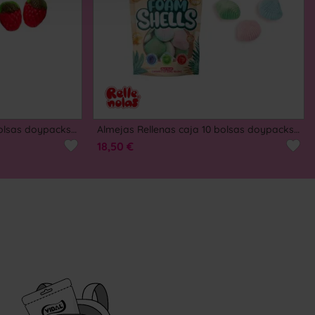
AGOTADO
Fresas Silvestres caja 10 bolsas doypacks autocierre 180g
Almejas Rellenas caja 10 bolsas doypacks autocierre 180g
18,50 €