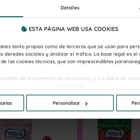
Detalles
ESTA PÁGINA WEB USA COOKIES
ookies tanto propias como de terceros que se usan para perso
COMPRAR
COMPRAR
Sweet Mix caja 10 bolsas doypacks autocierre 180g
s deredes sociales y analizar el tráfico. La base legal es el
€
18,50 €
 de las cookies técnicas, que son imprescindibles paranave
sponsable del tratamiento de las cookies, y sus datos de cont
Aviso Legal
ermitir todas las cookies" si desea admitir todas las cookie
sarias
Personalizar
Per
sin gluten
r que cookies desea que se instalen, para unainformación m
sin grasa
de cookies