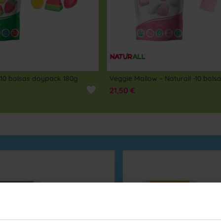
COMPRAR
COMPRAR
 Mallow – Naturall -10 bolsas de 90g
Fruit Sticks 10 bolsas doy
€
21,50 €
sin gluten
sin grasa