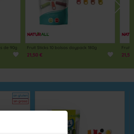
COMPRAR
pack 180g
Fruit Bites caja 10 bolsas doypack autocierre 180g
21,50 €