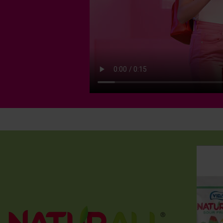
sin gluten
sin gluten
vegano
sin grasa
vegano