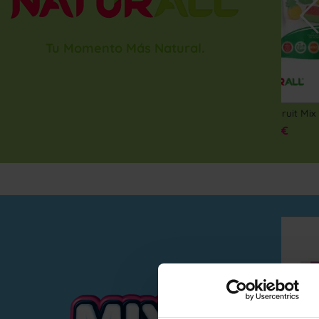
Tu Momento Más Natural.
COMPRAR
Fruit & Veggie caja 10 bolsas doypacks autocierre 180g
Sour Fruit Mix 10 bolsas doypack 180g
Veggie
21,50 €
21,50 
sin gluten
sin grasa