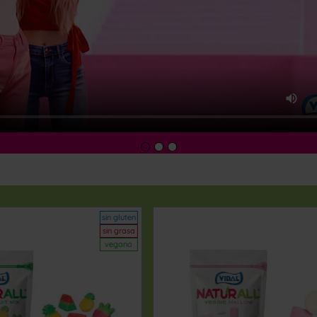
sin gluten
sin grasa
vegano