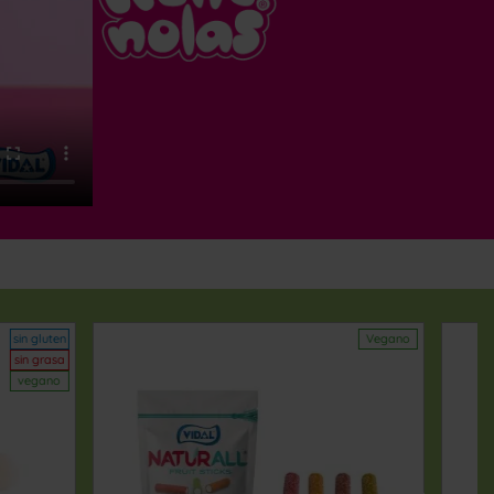
Vegano
sin gluten
sin grasa
vegano