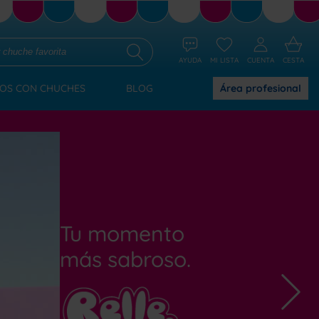
AYUDA
MI LISTA
CUENTA
CESTA
OS CON CHUCHES
BLOG
Área
profesional
Tu momento
más sabroso.