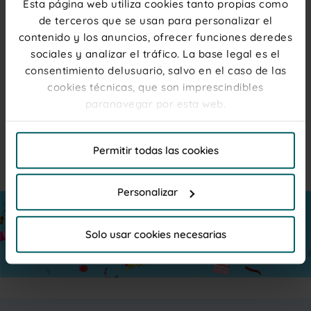
Esta página web utiliza cookies tanto propias como
de terceros que se usan para personalizar el
contenido y los anuncios, ofrecer funciones deredes
sociales y analizar el tráfico. La base legal es el
consentimiento delusuario, salvo en el caso de las
cookies técnicas, que son imprescindibles
COMPRAR
COMPRAR
paranavegar por esta web.
Party Mix 400g
Party Mix 12 bolsas de 150g
4,35 €
23,55 €
El titular de la web, responsable del tratamiento de
Cantidad: 40 uds – 400g
Cantidad: 314 uds – 1800 g
Permitir todas las cookies
las cookies, y sus datos de contacto son accesibles
PRECIOS PARA PROFESIONALES
PRECIOS PARA PROFESIONALES
Regístrate
o
inicia sesión
Regístrate
o
inicia sesión
en el
Aviso Legal
Personalizar
Por favor, haga clic en "Permitir todas las cookies" si
desea admitir todas las cookies de esta Web. Haga
Solo usar cookies necesarias
clic en "Personalizar"para elegir que cookies desea
que se instalen, para unainformación más completa
lea la
Política de cookies