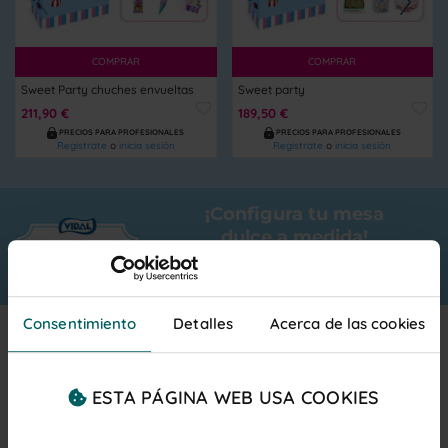
COMPRAR
COMPRAR
Sweet Party chuches envueltas
Sweet party
211,90 €
189,50 €
PRECIOS PARA PROFESIONALES
PRECIOS PARA PROFESIONALES
Regístrate
o
inicia sesión
Regístrate
o
inicia sesión
¡Configura tu mesa
dulce a medida!
CONFIGURAR
Consentimiento
Detalles
Acerca de las cookies
Regalar bolsas chuches para mesa infantil
ESTA PÁGINA WEB USA COOKIES