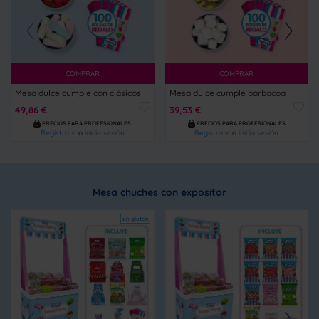
COMPRAR
COMPRAR
Mesa dulce cumple con clásicos
Mesa dulce cumple barbacoa
49,86 €
39,53 €
PRECIOS PARA PROFESIONALES
PRECIOS PARA PROFESIONALES
Regístrate
o
inicia sesión
Regístrate
o
inicia sesión
Mesa chuches con expositor
sin gluten