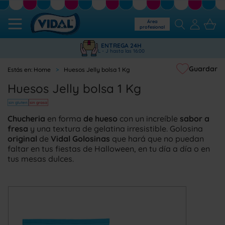
Área
profesional
ENTREGA 24H
L - J hasta las 16:00
Guardar
Home
Huesos Jelly bolsa 1 Kg
Huesos Jelly bolsa 1 Kg
sin gluten
sin grasa
Chucheria
en forma
de hueso
con un increíble
sabor a
fresa
y una textura de gelatina irresistible. Golosina
original
de
Vidal Golosinas
que hará que no puedan
faltar en tus fiestas de Halloween, en tu día a día o en
tus mesas dulces.