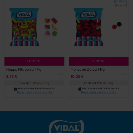
sin gluten
sin grasa
COMPRAR
COMPRAR
Happy Mix bolsa 1 Kg
Moras de Zarza 1 Kg
8,75 €
10,25 €
Cantidad: 155 uds – 1 Kg
Cantidad: 139 uds – 1Kg
PRECIOS PARA PROFESIONALES
PRECIOS PARA PROFESIONALES
Regístrate
o
inicia sesión
Regístrate
o
inicia sesión