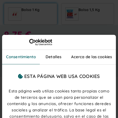
Bolsa 1 Kg
Bolsa 1,5 Kg
8,75 €
Entrega gratis
martes 11 agosto
IVA inc.
(0,07 € ud.)
PRECIOS PARA PROFESIONALES
Regístrate
o
inicia sesión
Consentimiento
Detalles
Acerca de las cookies
Añadir al carrito
ESTA PÁGINA WEB USA COOKIES
Esta página web utiliza cookies tanto propias como
Description
de terceros que se usan para personalizar el
contenido y los anuncios, ofrecer funciones deredes
Chucheria
en forma
de hueso
con un increíble
sabor a
sociales y analizar el tráfico. La base legal es el
fresa
y una textura de gelatina irresistible. Golosina
original
de
Vidal Golosinas
que hará que no puedan
consentimiento delusuario, salvo en el caso de las