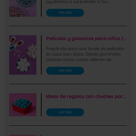
ayudamos a sorprender a tus
invitados con las chuches más
deliciosas.
VER MÁS
Películas y golosinas para niños (y no tan niños)
Prepárate para una tarde de películas
en casa bien dulce. Desde gominolas
clásicas hasta nubes rellenas de
chocolate, ¡tenemos todo lo que
buscas!
VER MÁS
Ideas de regalos con chuches para padres y madres
VER MÁS