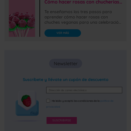
Cómo hacer rosas con chucherías veganas de forma fácil y sencilla
Te enseñamos los tres pasos para
aprender cómo hacer rosas con
chuches veganas para una celebración.
Es fácil y rápido, las haréis en 15
minutos.
VER MÁS
Newsletter
Suscríbete y llévate un cupón de descuento
He leído y acepto las condiciones de la
política de
privacidad
SUSCRIBIRSE