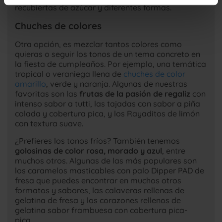
que se instalen, para unainformación más completa
recubiertas de azúcar y diferentes formas.
lea la
Política de cookies
Chuches de colores
Otra opción, es mezclar tantos colores como
quieras o seguir los tonos de un tema concreto en
la fiesta de cumpleaños. Por ejemplo, una temática
tropical o veraniega llena de
chuches de color
amarillo
, verde y naranja. Algunas de nuestras
favoritas son las
frutas de la pasión de regaliz
con
intenso sabor a tutti, las tajadas con sabor a piña
colada y cobertura pica, y los Rayaditos de limón
con textura suave.
¿Prefieres los tonos fríos? También tenemos
golosinas de color rosa, morado y azul
, entre
muchos otros. Algunas de las más populares son
los caramelos masticables con palo Dipper PAD de
fresa que puedes encontrar en muchos otros
formatos y sabores, las calaveras rellenas de
gelatina de fresa y los corazones rellenos de
gelatina sabor frambuesa con cobertura pica-
pica.