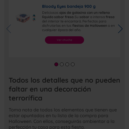
Bloody Eyes bandeja 900 g
Deliciosos
ojos de golosina con un relleno
líquido sabor fresa.
Su
sabor
a intensa
fresa
del interior te encantará. Perfectos para
disfrutarlas en tus
fiestas de Halloween
o en
cualquier época del año.
Ver chuche
Todos los detalles que no pueden
faltar en una decoración
terrorífica
Toma nota de todos los elementos que tienen que
estar apuntados en tu lista de la compra para
Halloween. Con ellos, conseguirás ambientar a la
perfección tu casa para esta fiesta.