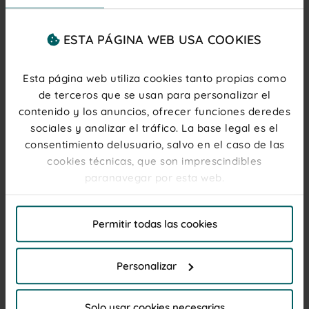
ESTA PÁGINA WEB USA COOKIES
Esta página web utiliza cookies tanto propias como
de terceros que se usan para personalizar el
contenido y los anuncios, ofrecer funciones deredes
sociales y analizar el tráfico. La base legal es el
consentimiento delusuario, salvo en el caso de las
Algunas ideas para decorar tu
cookies técnicas, que son imprescindibles
paranavegar por esta web.
casa en Halloween
Ahora que ya tienes listos todos los elementos
El titular de la web, responsable del tratamiento de
Permitir todas las cookies
decorativos, llega el momento de ponerse manos a
las cookies, y sus datos de contacto son accesibles
la obra y empezar a decorar cada una de las
en el
Aviso Legal
estancias de tu casa.
Personalizar
Una entrada terrorífica
Por favor, haga clic en "Permitir todas las cookies" si
desea admitir todas las cookies de esta Web. Haga
Comenzamos por el primer lugar que se van a
Solo usar cookies necesarias