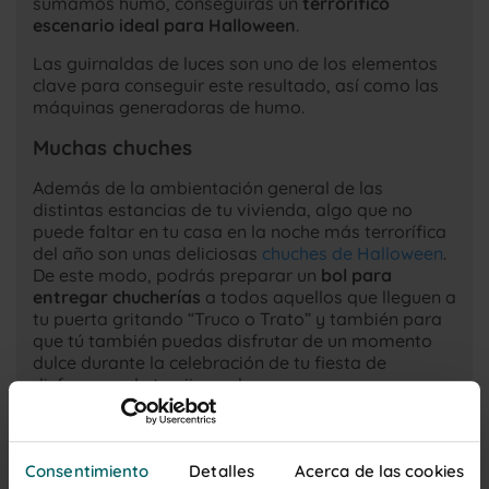
sumamos humo, conseguirás un
terrorífico
escenario ideal para Halloween
.
Las guirnaldas de luces son uno de los elementos
clave para conseguir este resultado, así como las
máquinas generadoras de humo.
Muchas chuches
Además de la ambientación general de las
distintas estancias de tu vivienda, algo que no
puede faltar en tu casa en la noche más terrorífica
del año son unas deliciosas
chuches de Halloween
.
De este modo, podrás preparar un
bol para
entregar chucherías
a todos aquellos que lleguen a
tu puerta gritando “Truco o Trato” y también para
que tú también puedas disfrutar de un momento
dulce durante la celebración de tu fiesta de
disfraces o de tu pijamada.
Consentimiento
Detalles
Acerca de las cookies