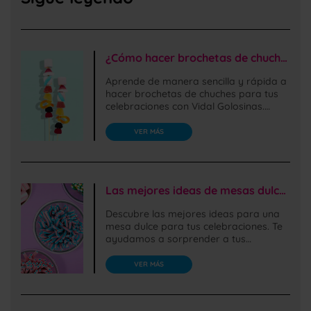
¿Cómo hacer brochetas de chuches fáciles de preparar?
Aprende de manera sencilla y rápida a
hacer brochetas de chuches para tus
celebraciones con Vidal Golosinas.
¡También con golosinas sin gluten!
VER MÁS
Las mejores ideas de mesas dulces o Candy bars para celebraciones
Descubre las mejores ideas para una
mesa dulce para tus celebraciones. Te
ayudamos a sorprender a tus
invitados con las chuches más
deliciosas.
VER MÁS