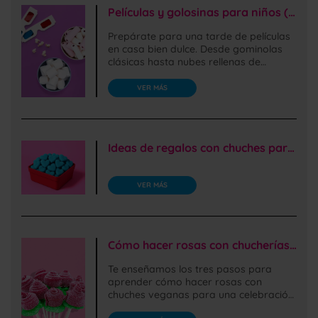
Películas y golosinas para niños (y no tan niños)
Prepárate para una tarde de películas
en casa bien dulce. Desde gominolas
clásicas hasta nubes rellenas de
chocolate, ¡tenemos todo lo que
buscas!
VER MÁS
Ideas de regalos con chuches para padres y madres
VER MÁS
Cómo hacer rosas con chucherías veganas de forma fácil y sencilla
Te enseñamos los tres pasos para
aprender cómo hacer rosas con
chuches veganas para una celebración.
Es fácil y rápido, las haréis en 15