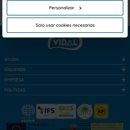
en el
Aviso Legal
Personalizar
Por favor, haga clic en "Permitir todas las cookies" si
desea admitir todas las cookies de esta Web. Haga
Solo usar cookies necesarias
clic en "Personalizar"para elegir que cookies desea
que se instalen, para unainformación más completa
lea la
Política de cookies
AYUDA
SÍGUENOS
EMPRESA
POLÍTICAS