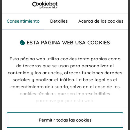
¿Cómo puedo estar informado de las
novedades de producto?
Si quieres estar al día de todas las novedades
Consentimiento
Detalles
Acerca de las cookies
que vamos publicando en nuestra tienda
online, date de alta en
nuestra newsletter.
Podrás beneficiarte de un 10% de descuento
para tu primera compra.
ESTA PÁGINA WEB USA COOKIES
Esta página web utiliza cookies tanto propias como
CONTACTA CON NOSOTROS
de terceros que se usan para personalizar el
contenido y los anuncios, ofrecer funciones deredes
sociales y analizar el tráfico. La base legal es el
Chat
consentimiento delusuario, salvo en el caso de las
ACCEDER
cookies técnicas, que son imprescindibles
Lunes - Jueves 08:30 - 18:00
paranavegar por esta web.
Viernes 08:00 - 15:00
El titular de la web, responsable del tratamiento de
Formulario
Permitir todas las cookies
las cookies, y sus datos de contacto son accesibles
ACCEDER