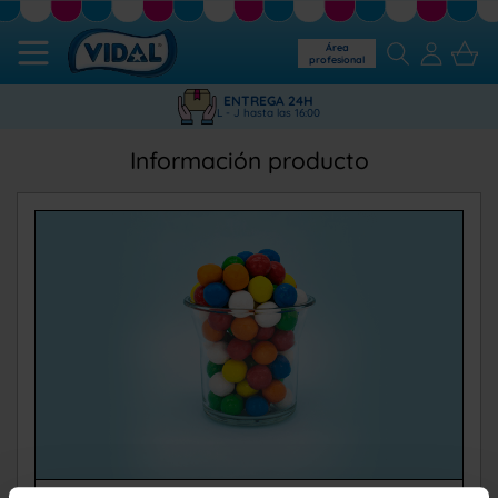
Área
profesional
ENTREGA 24H
L - J hasta las 16:00
Información producto