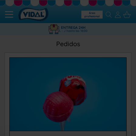
Área
profesional
ENTREGA 24H
L - J hasta las 16:00
Pedidos