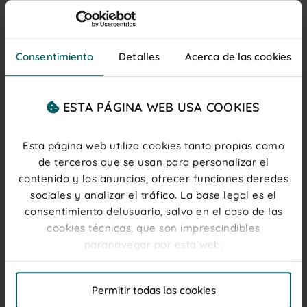
¿Cómo puedo hacer seguimiento de mi pedido?
Podrás hacer seguimiento de tu pedido de
forma muy sencilla. En el apartado de tu
Consentimiento
Detalles
Acerca de las cookies
cuenta, una vez estés logueado, en el área de
pedidos, podrás ver el número de seguimiento,
que te permitirá obtener información acerca
del estado exacto de tu pedido en la
web de
ESTA PÁGINA WEB USA COOKIES
GLS.
Esta página web utiliza cookies tanto propias como
de terceros que se usan para personalizar el
CONTACTA CON NOSOTROS
contenido y los anuncios, ofrecer funciones deredes
sociales y analizar el tráfico. La base legal es el
Chat
consentimiento delusuario, salvo en el caso de las
ACCEDER
cookies técnicas, que son imprescindibles
paranavegar por esta web.
Lunes - Jueves 08:30 - 18:00
Viernes 08:00 - 15:00
El titular de la web, responsable del tratamiento de
Permitir todas las cookies
Formulario
las cookies, y sus datos de contacto son accesibles