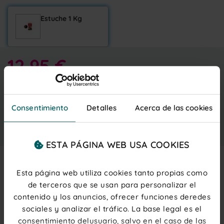
Estuche 1 Kg
12,95 €
Entrega gratis
viernes 7 agosto
IVA inc.
(0,06 € ud.)
PRECIOS PARA PROFESIONALES
Regístrate
o
inicia sesión
Consentimiento
Detalles
Acerca de las cookies
Añadir al carrito
ESTA PÁGINA WEB USA COOKIES
Esta página web utiliza cookies tanto propias como
Description
de terceros que se usan para personalizar el
contenido y los anuncios, ofrecer funciones deredes
Chicle
con
sabor a cereza
y delicioso líquido que se te
sociales y analizar el tráfico. La base legal es el
fundirá en tu boca. Sus colores negro y rojo te llamarán
tanto la atención que se convertirá en el protagonista
consentimiento delusuario, salvo en el caso de las