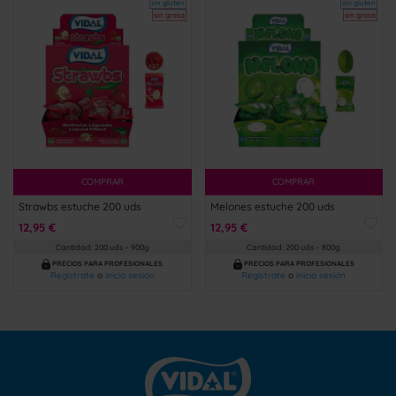
sin gluten
sin gluten
sin grasa
sin grasa
COMPRAR
COMPRAR
Strawbs estuche 200 uds
Melones estuche 200 uds
12,95 €
12,95 €
Cantidad: 200 uds – 900g
Cantidad: 200 uds – 800g
PRECIOS PARA PROFESIONALES
PRECIOS PARA PROFESIONALES
Regístrate
o
inicia sesión
Regístrate
o
inicia sesión