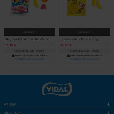
AGOTADO
AGOTADO
Megasurtido Azúcar 14 bolsas de 90 g
Bananas 14 bolsas de 90 g
13,30 €
13,30 €
Cantidad: 224 uds – 1,260Kg
Cantidad: 233 uds – 1,260Kg
PRECIOS PARA PROFESIONALES
PRECIOS PARA PROFESIONALES
Regístrate
o
inicia sesión
Regístrate
o
inicia sesión
AYUDA
SÍGUENOS