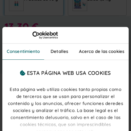
13,30 €
Entrega gratis
martes 11 agosto
IVA inc.
(0,06 € ud.)
PRECIOS PARA PROFESIONALES
Regístrate
o
inicia sesión
Consentimiento
Detalles
Acerca de las cookies
Añadir al carrito
ESTA PÁGINA WEB USA COOKIES
Esta página web utiliza cookies tanto propias como
Description
de terceros que se usan para personalizar el
contenido y los anuncios, ofrecer funciones deredes
Golosina en forma de botella con sabor tutti
y una
sociales y analizar el tráfico. La base legal es el
divertida y efervescente cobertura ácida. No dejará
indiferente a nadie con su explosión de sabor en boca.
consentimiento delusuario, salvo en el caso de las
cookies técnicas, que son imprescindibles
Sabor: