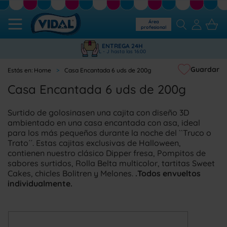
Área
profesional
ENTREGA 24H
L - J hasta las 16:00
Guardar
Home
Casa Encantada 6 uds de 200g
Casa Encantada 6 uds de 200g
Surtido de golosinas
en una cajita con diseño 3D
ambientado en una casa encantada con asa, ideal
para los más pequeños durante la noche del ``Truco o
Trato´´. Estas cajitas exclusivas de Halloween,
contienen nuestro clásico Dipper fresa, Pompitos de
sabores surtidos, Rolla Belta multicolor, tartitas Sweet
Cakes, chicles Bolitren y Melones.
.Todos envueltos
individualmente.