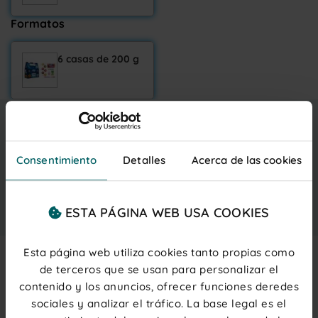
Formatos
6 casas de 200 g
20,70 €
IVA inc.
(3,45 € ud.)
Consentimiento
Detalles
Acerca de las cookies
PRODUCTO NO DISPONIBLE
AVÍSAME
ESTA PÁGINA WEB USA COOKIES
PRECIOS PARA PROFESIONALES
Regístrate
o
inicia sesión
Esta página web utiliza cookies tanto propias como
de terceros que se usan para personalizar el
Description
contenido y los anuncios, ofrecer funciones deredes
sociales y analizar el tráfico. La base legal es el
Surtido de golosinas
en una cajita con diseño 3D