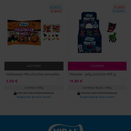
sin gluten
sin grasa
sin grasa
sin gluten
AGOTADO
COMPRAR
Halloween Mix chuches envueltas 400g
Monster Jelly estuche 495 g
5,00 €
14,80 €
Cantidad: 400g
Cantidad: 66uds – 485g
PRECIOS PARA PROFESIONALES
PRECIOS PARA PROFESIONALES
Regístrate
o
inicia sesión
Regístrate
o
inicia sesión