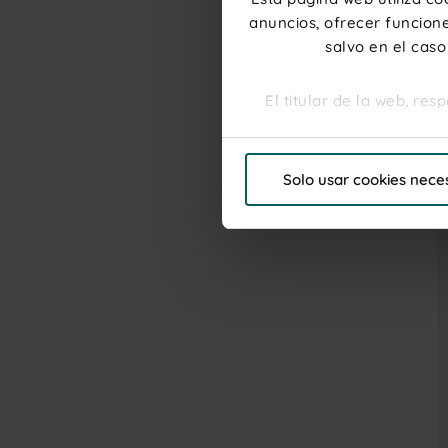
anuncios, ofrecer funcione
salvo en el caso
El titular de la web, re
Por favor, haga clic en "P
Solo usar cookies nece
"Personalizar"para elegi