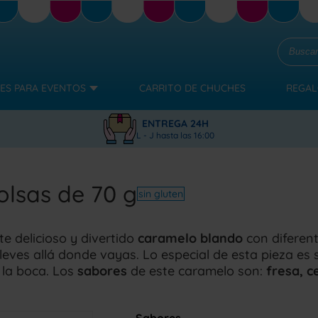
ES PARA EVENTOS
CARRITO DE CHUCHES
REGAL
ENTREGA 24H
L - J hasta las 16:00
olsas de 70 g
sin gluten
te delicioso y divertido
caramelo blando
con diferent
leves allá donde vayas. Lo especial de esta pieza es su
 la boca. Los
sabores
de este caramelo son:
fresa, c