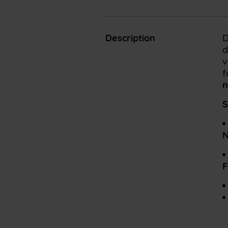
Description
D
d
v
f
n
S
N
F