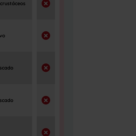
 crustáceos
evo
escado
escado