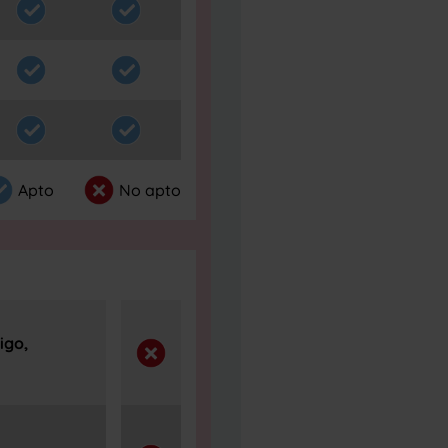
Apto
No apto
igo,