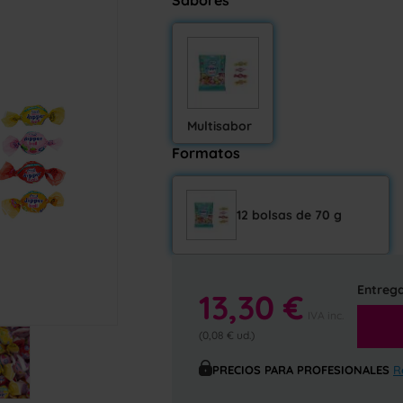
Sabores
Multisabor
Formatos
12 bolsas de 70 g
Entrega
13,30 €
IVA inc.
(0,08 € ud.)
PRECIOS PARA PROFESIONALES
R