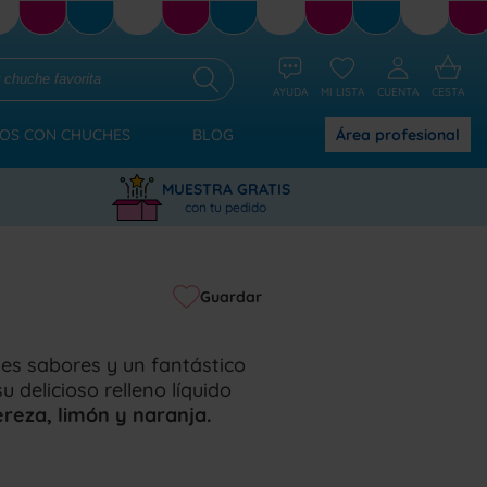
AYUDA
MI LISTA
CUENTA
CESTA
OS CON CHUCHES
BLOG
Área
profesional
MUESTRA GRATIS
con tu pedido
Guardar
es sabores y un fantástico
 delicioso relleno líquido
ereza, limón y naranja.