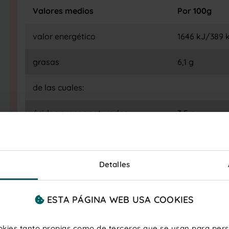
Valores medios
Por 100g
valor energético
1646 kJ/389 
grasas
6,1 g
de las cuales:
ácidos grasos saturados
3,5 g
hidratos de carbono
85 g
de los cuales:
Detalles
azúcares
64 g
ESTA PÁGINA WEB USA COOKIES
proteínas
0 g
ookies tanto propias como de terceros que se usan para perso