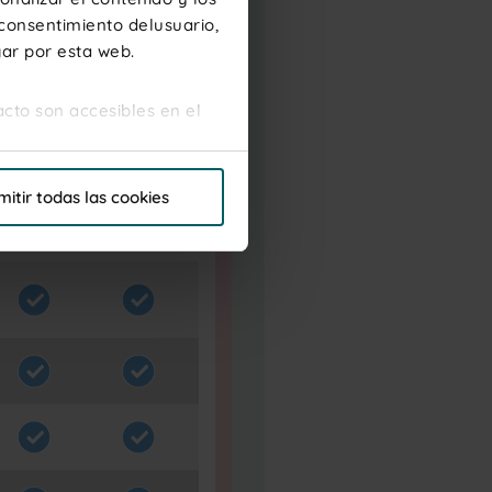
 consentimiento delusuario,
gar por esta web.
acto son accesibles en el
s de esta Web. Haga clic en
mitir todas las cookies
ás completa lea la
Política