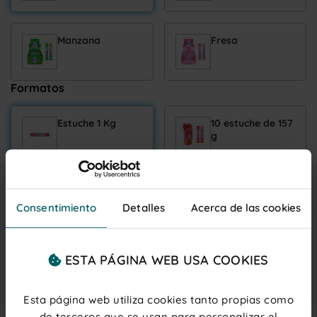
Manzana
Fresa
Formatos
Estuche 1 Kg
10 estuche de 157
g
13,75 €
Entrega gratis
lunes 10 agosto
IVA inc.
Consentimiento
Detalles
Acerca de las cookies
(0,14 € ud.)
PRECIOS PARA PROFESIONALES
Regístrate
o
inicia sesión
ESTA PÁGINA WEB USA COOKIES
Añadir al carrito
Esta página web utiliza cookies tanto propias como
de terceros que se usan para personalizar el