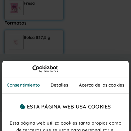
Fresa
Formatos
Bolsa 837,5 g
7,25 €
Entrega gratis
viernes 7 agosto
IVA inc.
(0,06 € ud.)
PRECIOS PARA PROFESIONALES
Regístrate
o
inicia sesión
Consentimiento
Detalles
Acerca de las cookies
Añadir al carrito
ESTA PÁGINA WEB USA COOKIES
Esta página web utiliza cookies tanto propias como
de terceros que se usan para personalizar el