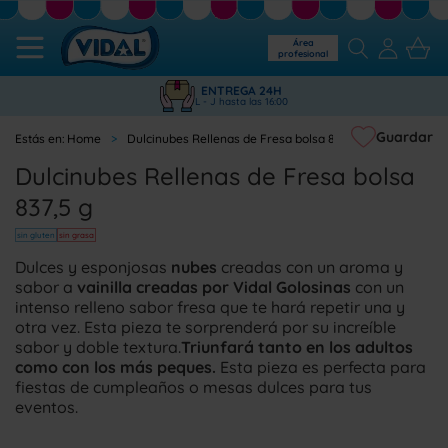
Área
profesional
ENTREGA 24H
L - J hasta las 16:00
Guardar
Home
Dulcinubes Rellenas de Fresa bolsa 837,5 g
Dulcinubes Rellenas de Fresa bolsa
837,5 g
sin gluten
sin grasa
Dulces y esponjosas
nubes
creadas con un aroma y
sabor a
vainilla creadas por Vidal Golosinas
con un
intenso relleno sabor fresa que te hará repetir una y
otra vez. Esta pieza te sorprenderá por su increíble
sabor y doble textura.
Triunfará tanto en los adultos
como con los más peques.
Esta pieza es perfecta para
fiestas de cumpleaños o mesas dulces para tus
eventos.