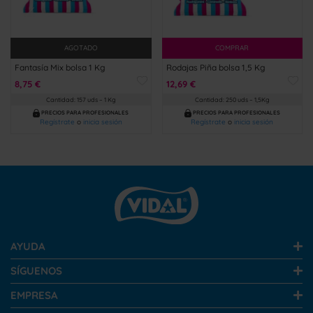
AGOTADO
COMPRAR
Fantasía Mix bolsa 1 Kg
Rodajas Piña bolsa 1,5 Kg
8,75 €
12,69 €
Cantidad: 157 uds – 1 Kg
Cantidad: 250 uds – 1,5Kg
PRECIOS PARA PROFESIONALES
PRECIOS PARA PROFESIONALES
Regístrate
o
inicia sesión
Regístrate
o
inicia sesión
AYUDA
SÍGUENOS
EMPRESA