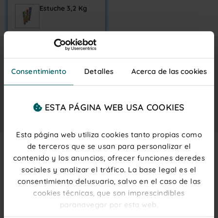
Estuche 3,2 Kg
11,75 €
Entrega gratis
martes 11 agosto
IVA inc.
(0,33 € ud.)
Consentimiento
Detalles
Acerca de las cookies
PRECIOS PARA PROFESIONALES
Regístrate
o
inicia sesión
ESTA PÁGINA WEB USA COOKIES
Añadir al carrito
Esta página web utiliza cookies tanto propias como
de terceros que se usan para personalizar el
contenido y los anuncios, ofrecer funciones deredes
Description
sociales y analizar el tráfico. La base legal es el
consentimiento delusuario, salvo en el caso de las
polos de hielo con golosina helada con intenso
sabor a
cookies técnicas, que son imprescindibles
fresa-lima, limón-cola y fresa-tropical.
Todos ellos se
presentan con doble sabor y son perfectos para
paranavegar por esta web.
refrescar tus tardes de verano.