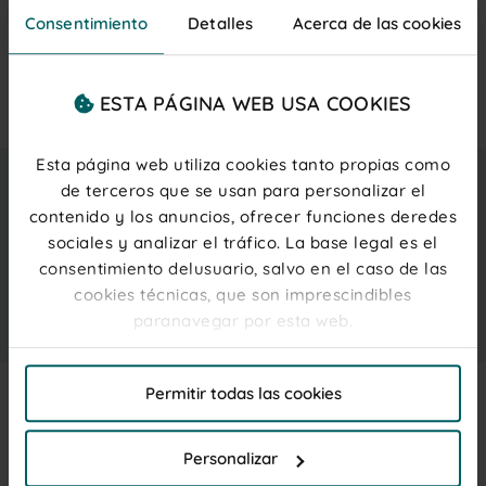
Consentimiento
Detalles
Acerca de las cookies
Formatos
Bolsa 1 Kg
ESTA PÁGINA WEB USA COOKIES
Esta página web utiliza cookies tanto propias como
8,75 €
de terceros que se usan para personalizar el
Entrega gratis
martes 11 agosto
IVA inc.
contenido y los anuncios, ofrecer funciones deredes
(0,02 € ud.)
sociales y analizar el tráfico. La base legal es el
PRECIOS PARA PROFESIONALES
Regístrate
o
inicia sesión
consentimiento delusuario, salvo en el caso de las
cookies técnicas, que son imprescindibles
Añadir al carrito
paranavegar por esta web.
El titular de la web, responsable del tratamiento de
Permitir todas las cookies
las cookies, y sus datos de contacto son accesibles
en el
Aviso Legal
Description
Personalizar
Grageas ácidas
con intenso
sabor a fresa, frambuesa,