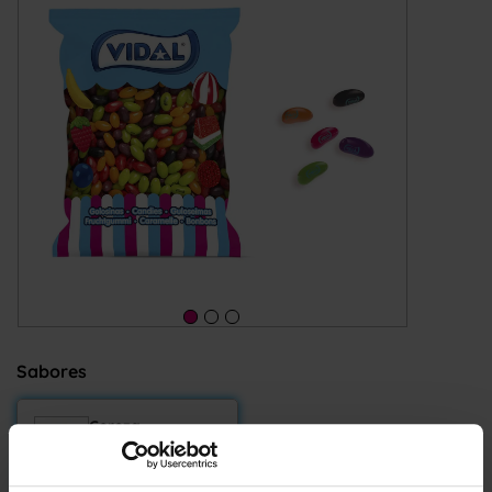
Sabores
Cereza,
Frambuesa,
Manzana,
Naranja, Fresa