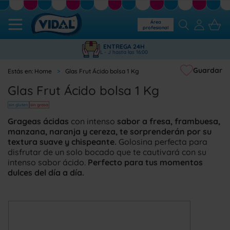
Área
profesional
ENTREGA 24H
L - J hasta las 16:00
Guardar
Home
Glas Frut Ácido bolsa 1 Kg
Glas Frut Ácido bolsa 1 Kg
sin gluten
sin grasa
Grageas ácidas
con intenso
sabor a fresa, frambuesa,
manzana, naranja y cereza, te sorprenderán por su
textura suave y chispeante.
Golosina perfecta para
disfrutar de un solo bocado que te cautivará con su
intenso sabor ácido.
Perfecto para tus momentos
dulces del día a día.