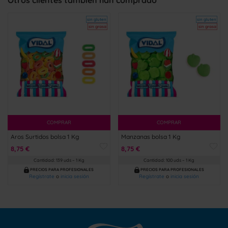
Otros clientes también han comprado
sin gluten
sin gluten
sin grasa
sin grasa
COMPRAR
COMPRAR
Aros Surtidos bolsa 1 Kg
Manzanas bolsa 1 Kg
8,75 €
8,75 €
Cantidad: 139 uds – 1 Kg
Cantidad: 100 uds – 1 Kg
PRECIOS PARA PROFESIONALES
PRECIOS PARA PROFESIONALES
Regístrate
o
inicia sesión
Regístrate
o
inicia sesión