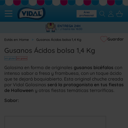
Área
profesional
ENTREGA 24H
L - J hasta las 16:00
Guardar
Home
Gusanos Ácidos bolsa 1,4 Kg
Gusanos Ácidos bolsa 1,4 Kg
sin gluten
sin grasa
Golosina en forma de originales
gusanos bicéfalos
con
intenso sabor a fresa y frambuesa, con un toque ácido
que te dejará boquiabierto. Esta original chuche creada
por Vidal Golosinas
será la protagonista en tus fiestas
de Halloween
y otras fiestas temáticas terroríficas.
Sabor: