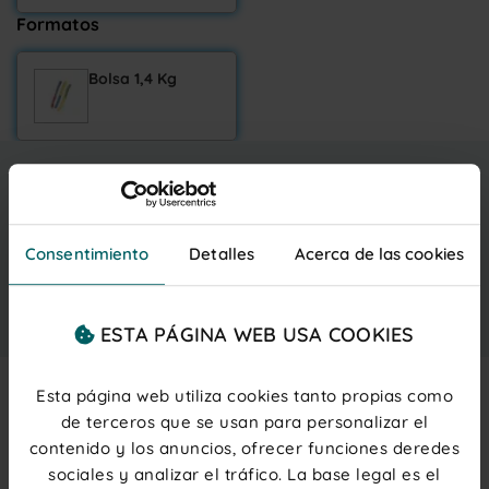
Formatos
Bolsa 1,4 Kg
12,69 €
Entrega gratis
martes 11 agosto
IVA inc.
(0,05 € ud.)
PRECIOS PARA PROFESIONALES
Regístrate
o
inicia sesión
Consentimiento
Detalles
Acerca de las cookies
Añadir al carrito
ESTA PÁGINA WEB USA COOKIES
Esta página web utiliza cookies tanto propias como
de terceros que se usan para personalizar el
Description
contenido y los anuncios, ofrecer funciones deredes
Golosina en forma de originales
gusanos bicéfalos
con
sociales y analizar el tráfico. La base legal es el