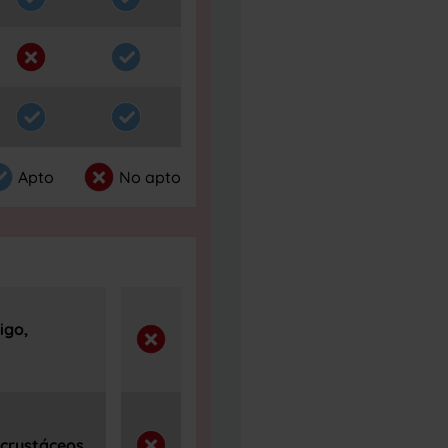
Apto
No apto
igo,
 crustáceos