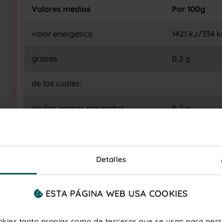
Valores medios
Por 100g
valor energético
1421 kJ/334 k
grasas
0,2 g
de las cuales:
ácidos grasos saturados
0,2 g
hidratos de carbono
76 g
de los cuales:
Detalles
azúcares
57 g
ESTA PÁGINA WEB USA COOKIES
proteínas
6,1 g
ookies tanto propias como de terceros que se usan para perso