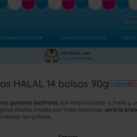
ES PARA EVENTOS
CARRITO DE CHUCHES
REGAL
ENTREGA 24H
L - J hasta las 16:00
los HALAL 14 bolsas 90g
sin gluten
sin
ales
gusanos bicéfalos
con intenso sabor a fresa y u
iginal chuche creada por Vidal Golosinas
será la prot
máticas terroríficas.