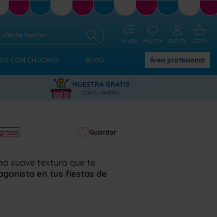
AYUDA
MI LISTA
CUENTA
CESTA
OS CON CHUCHES
BLOG
Área
profesional
MUESTRA GRATIS
con tu pedido
Guardar
 grasa
na suave textura que te
agonista en tus fiestas de