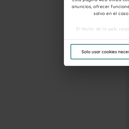
anuncios, ofrecer funcione
salvo en el caso
El titular de la web, re
Por favor, haga clic en "P
Solo usar cookies nece
"Personalizar"para elegi