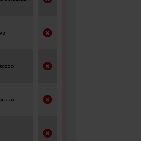
evo
escado
escado