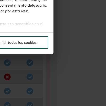
 consentimiento delusuario,
gar por esta web.
acto son accesibles en el
s de esta Web. Haga clic en
mitir todas las cookies
ás completa lea la
Política