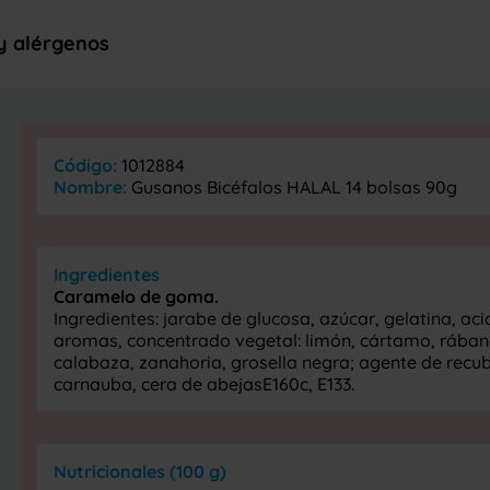
 y alérgenos
Código:
1012884
Nombre:
Gusanos Bicéfalos HALAL 14 bolsas 90g
Ingredientes
Caramelo de goma.
Ingredientes: jarabe de glucosa, azúcar, gelatina, acid
aromas, concentrado vegetal: limón, cártamo, rába
calabaza, zanahoria, grosella negra; agente de recub
carnauba, cera de abejasE160c, E133.
Nutricionales (100 g)