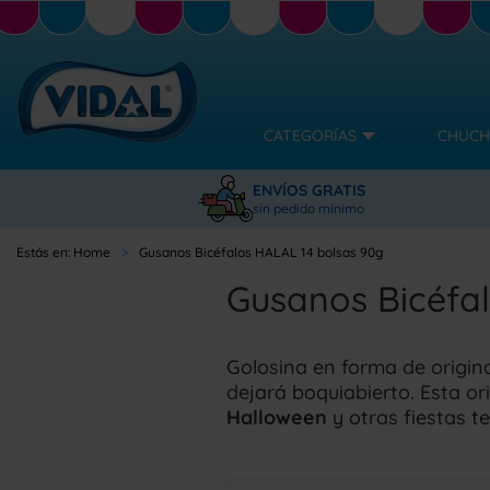
CATEGORÍAS
CHUCH
ENVÍOS GRATIS
sin pedido mínimo
Home
Gusanos Bicéfalos HALAL 14 bolsas 90g
Gusanos Bicéfa
Golosina en forma de origin
dejará boquiabierto. Esta or
Halloween
y otras fiestas te