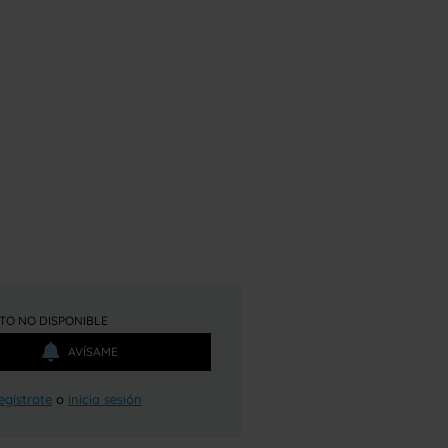
O NO DISPONIBLE
AVÍSAME
egístrate
o
inicia sesión