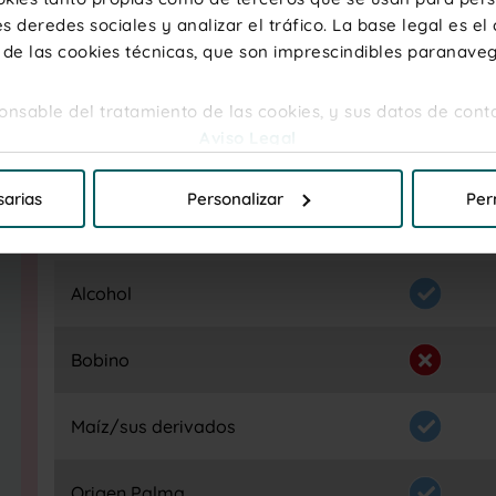
sal
0,11 g
s deredes sociales y analizar el tráfico. La base legal es el
 de las cookies técnicas, que son imprescindibles paranave
sponsable del tratamiento de las cookies, y sus datos de cont
Información complementaria
Aviso Legal
ermitir todas las cookies" si desea admitir todas las cookie
sarias
Personalizar
Per
r que cookies desea que se instalen, para unainformación m
de cookies
Alcohol
Bobino
Maíz/sus derivados
Origen Palma