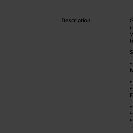
Description
G
u
V
t
S
N
F