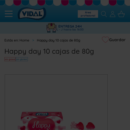
Área
profesional
ENTREGA 24H
L - J hasta las 16:00
Guardar
Home
Happy day 10 cajas de 80g
Happy day 10 cajas de 80g
sin grasa
sin gluten