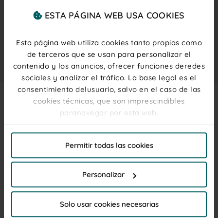
0,00 €
IVA inc.
ESTA PÁGINA WEB USA COOKIES
(0,00 € ud.)
PRODUCTO NO DISPONIBLE
Esta página web utiliza cookies tanto propias como
AVÍSAME
de terceros que se usan para personalizar el
contenido y los anuncios, ofrecer funciones deredes
PRECIOS PARA PROFESIONALES
Regístrate
o
inicia sesión
sociales y analizar el tráfico. La base legal es el
consentimiento delusuario, salvo en el caso de las
cookies técnicas, que son imprescindibles
paranavegar por esta web.
Description
Este lotazo
de 10 cajitas Happy Day de 80g cada una
El titular de la web, responsable del tratamiento de
con forma de corazón 3D
contiene 80g de nuestros
Permitir todas las cookies
las cookies, y sus datos de contacto son accesibles
irresistibles corazones twist.
Además, su intenso sabor
en el
Aviso Legal
a fresa, libre de colorantes artificiales, convertirá este
productazo en un detalle único para ocasiones
Personalizar
especiales.
Por favor, haga clic en "Permitir todas las cookies" si
desea admitir todas las cookies de esta Web. Haga
Sabor:
Solo usar cookies necesarias
clic en "Personalizar"para elegir que cookies desea
Fresa