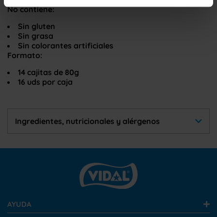
que se instalen, para unainformación más completa
No contiene:
lea la
Política de cookies
Sin gluten
Sin grasa
Sin colorantes artificiales
Formato:
14 cajitas de 80g
16 uds por caja
Ingredientes, nutricionales y alérgenos
AYUDA