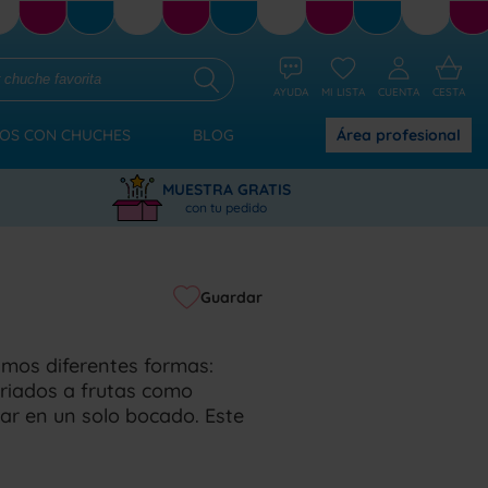
AYUDA
MI LISTA
CUENTA
CESTA
OS CON CHUCHES
BLOG
Área
profesional
MUESTRA GRATIS
con tu pedido
Guardar
amos diferentes formas:
riados a frutas como
tar en un solo bocado. Este