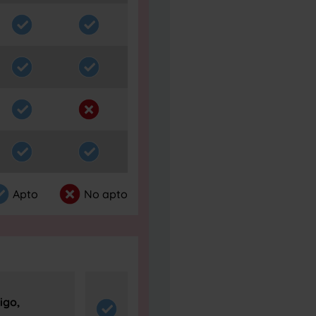
Apto
No apto
igo,