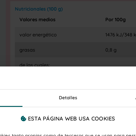
Nutricionales (100 g)
Valores medios
Por 100g
valor energético
1476 kJ/348 k
grasas
0,8 g
de las cuales:
ácidos grasos saturados
0,4 g
hidratos de carbono
80 g
Detalles
de los cuales:
ESTA PÁGINA WEB USA COOKIES
azúcares
62 g
ookies tanto propias como de terceros que se usan para perso