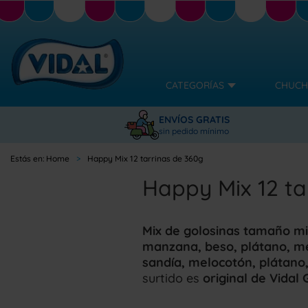
CATEGORÍAS
CHUCH
ENVÍOS GRATIS
sin pedido mínimo
Home
Happy Mix 12 tarrinas de 360g
Happy Mix 12 ta
Mix de golosinas tamaño mi
manzana, beso, plátano, mel
sandía, melocotón, plátano
surtido es
original de Vidal 