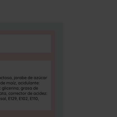
ructosa, jarabe de azúcar
 de maíz, acidulante:
: glicerina; grasa de
ta, corrector de acidez:
al, E129, E102, E110,