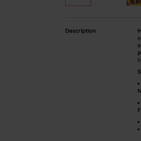
Description
M
e
s
p
b
S
N
F