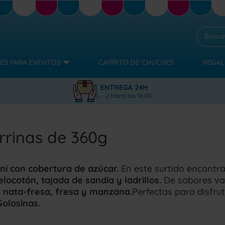
ES PARA EVENTOS
CARRITO DE CHUCHES
REGAL
ENTREGA 24H
L - J hasta las 16:00
rrinas de 360g
ni con cobertura de azúcar.
En este surtido encontr
ocotón, tajada de sandía y ladrillos.
De sabores va
, nata-fresa, fresa y manzana.
Perfectas para disfru
Golosinas.