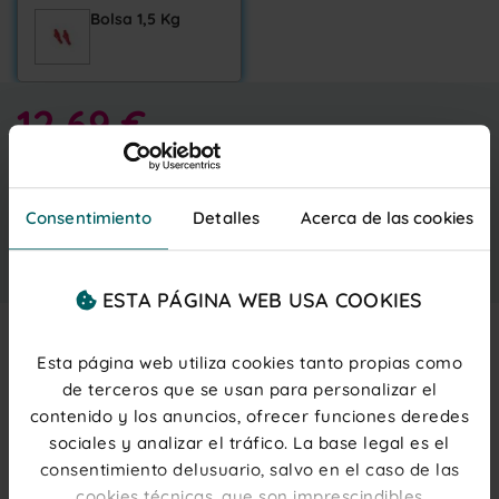
Bolsa 1,5 Kg
12,69 €
Entrega gratis
martes 11 agosto
IVA inc.
(0,05 € ud.)
PRECIOS PARA PROFESIONALES
Regístrate
o
inicia sesión
Consentimiento
Detalles
Acerca de las cookies
Añadir al carrito
ESTA PÁGINA WEB USA COOKIES
Esta página web utiliza cookies tanto propias como
Description
de terceros que se usan para personalizar el
contenido y los anuncios, ofrecer funciones deredes
Chuche original de Vidal Golosinas
con sabor a fresa
sociales y analizar el tráfico. La base legal es el
su forma de niño meón, la hace completamente
inconfundible.
No te pierdas una de las chuches más
consentimiento delusuario, salvo en el caso de las
divertidas porque
su textura y sabor te encantará .
cookies técnicas, que son imprescindibles