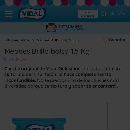
Área
profesional
ENTREGA 24H
L - J hasta las 16:00
Guardar
Home
Meones Brillo bolsa 1,5 Kg
Meones Brillo bolsa 1,5 Kg
sin gluten
sin grasa
Chuche original de Vidal Golosinas
con sabor a fresa
su forma de niño meón, la hace completamente
inconfundible.
No te pierdas una de las chuches más
divertidas porque
su textura y sabor te encantará .