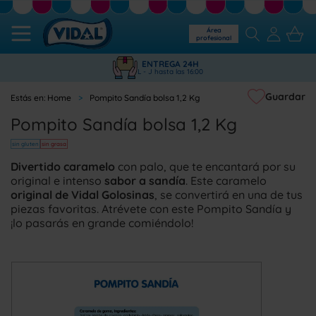
Área
profesional
ENTREGA 24H
L - J hasta las 16:00
Guardar
Home
Pompito Sandía bolsa 1,2 Kg
Pompito Sandía bolsa 1,2 Kg
sin gluten
sin grasa
Divertido caramelo
con palo, que te encantará por su
original e intenso
sabor a sandía
. Este caramelo
original de Vidal Golosinas
, se convertirá en una de tus
piezas favoritas. Atrévete con este Pompito Sandía y
¡lo pasarás en grande comiéndolo!