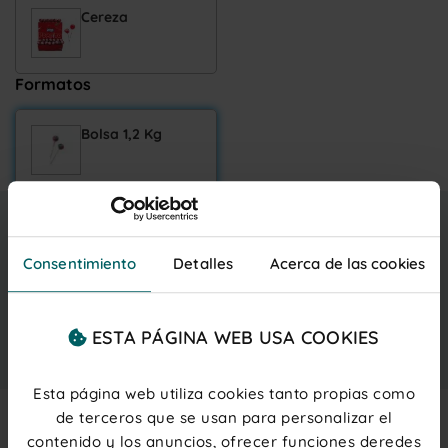
Cereza
Formatos
Bolsa 1,2 Kg
9,15 €
Entrega gratis
lunes 10 agosto
IVA inc.
(0,09 € ud.)
Consentimiento
Detalles
Acerca de las cookies
PRECIOS PARA PROFESIONALES
Regístrate
o
inicia sesión
ESTA PÁGINA WEB USA COOKIES
Añadir al carrito
Esta página web utiliza cookies tanto propias como
de terceros que se usan para personalizar el
contenido y los anuncios, ofrecer funciones deredes