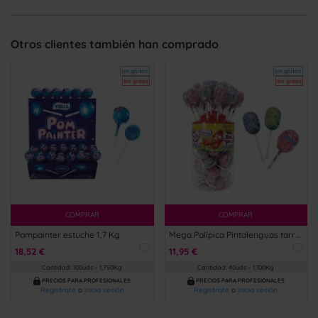
Otros clientes también han comprado
sin gluten
sin gluten
sin grasa
sin grasa
COMPRAR
COMPRAR
Pompainter estuche 1,7 Kg
Mega Palipica Pintalenguas tarro 1,1 Kg
18,52 €
11,95 €
Cantidad: 100uds – 1,750Kg
Cantidad: 40uds – 1,100Kg
PRECIOS PARA PROFESIONALES
PRECIOS PARA PROFESIONALES
Regístrate
o
inicia sesión
Regístrate
o
inicia sesión