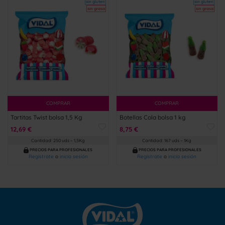
sin gluten
sin gluten
sin grasa
sin grasa
COMPRAR
COMPRAR
Tartitas Twist bolsa 1,5 Kg
Botellas Cola bolsa 1 kg
12,69 €
8,75 €
Cantidad: 250 uds – 1,5Kg
Cantidad: 167 uds – 1Kg
PRECIOS PARA PROFESIONALES
PRECIOS PARA PROFESIONALES
Regístrate
o
inicia sesión
Regístrate
o
inicia sesión