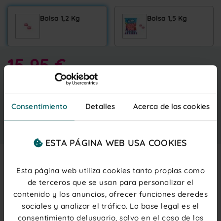
Bolsa 1,2 Kg
Bolsa 1,5 Kg
15,95 €
Entrega gratis
martes 11 agosto
IVA inc.
(0,08 € ud.)
PRECIOS PARA PROFESIONALES
Regístrate
o
inicia sesión
Consentimiento
Detalles
Acerca de las cookies
Añadir al carrito
ESTA PÁGINA WEB USA COOKIES
Esta página web utiliza cookies tanto propias como
Description
de terceros que se usan para personalizar el
contenido y los anuncios, ofrecer funciones deredes
Chucherías en forma de tartita
con una combinación
sociales y analizar el tráfico. La base legal es el
de
sabor nata-fresa con doble textura
y una
cobertura de dulce azúcar. Disfruta de su dulzura y
consentimiento delusuario, salvo en el caso de las