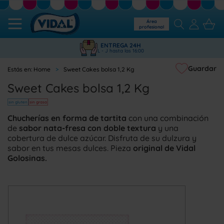
Área
profesional
ENTREGA 24H
L - J hasta las 16:00
Guardar
Home
Sweet Cakes bolsa 1,2 Kg
Sweet Cakes bolsa 1,2 Kg
sin gluten
sin grasa
Chucherías en forma de tartita
con una combinación
de
sabor nata-fresa con doble textura
y una
cobertura de dulce azúcar. Disfruta de su dulzura y
sabor en tus mesas dulces. Pieza
original de Vidal
Golosinas.