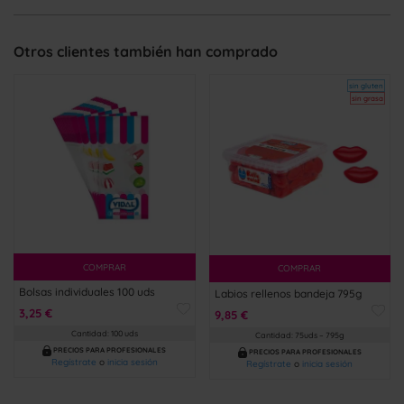
Otros clientes también han comprado
sin gluten
sin grasa
COMPRAR
COMPRAR
Bolsas individuales 100 uds
Labios rellenos bandeja 795g
3,25 €
9,85 €
Cantidad: 100 uds
Cantidad: 75uds – 795g
PRECIOS PARA PROFESIONALES
PRECIOS PARA PROFESIONALES
Regístrate
o
inicia sesión
Regístrate
o
inicia sesión