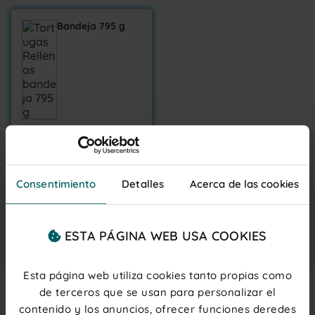
Bandeja 795 g
9,85 €
Entrega gratis
martes 11 agosto
IVA inc.
(0,13 € ud.)
Consentimiento
Detalles
Acerca de las cookies
PRECIOS PARA PROFESIONALES
Regístrate
o
inicia sesión
ESTA PÁGINA WEB USA COOKIES
Añadir al carrito
Esta página web utiliza cookies tanto propias como
de terceros que se usan para personalizar el
contenido y los anuncios, ofrecer funciones deredes