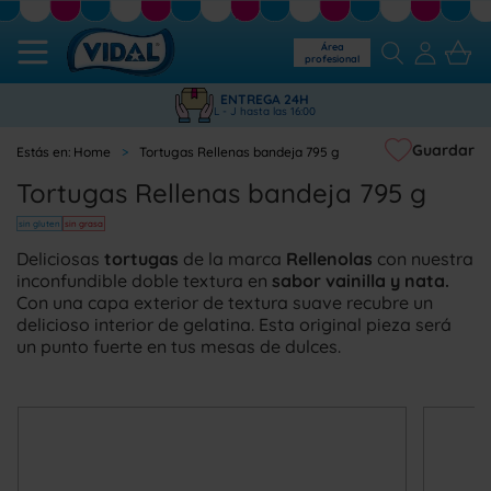
Área
profesional
ENTREGA 24H
L - J hasta las 16:00
Guardar
Home
Tortugas Rellenas bandeja 795 g
Tortugas Rellenas bandeja 795 g
sin gluten
sin grasa
Deliciosas
tortugas
de la marca
Rellenolas
con nuestra
inconfundible doble textura en
sabor vainilla y nata.
Con una capa exterior de textura suave recubre un
delicioso interior de gelatina. Esta original pieza será
un punto fuerte en tus mesas de dulces.