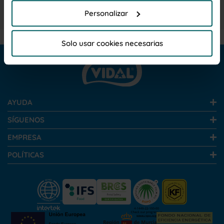
en el
Aviso Legal
Personalizar
Por favor, haga clic en "Permitir todas las cookies" si
desea admitir todas las cookies de esta Web. Haga
Solo usar cookies necesarias
clic en "Personalizar"para elegir que cookies desea
que se instalen, para unainformación más completa
lea la
Política de cookies
AYUDA
SÍGUENOS
EMPRESA
POLÍTICAS