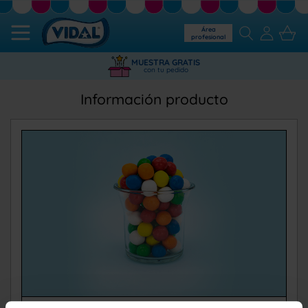
Área
profesional
MUESTRA GRATIS
con tu pedido
Información producto