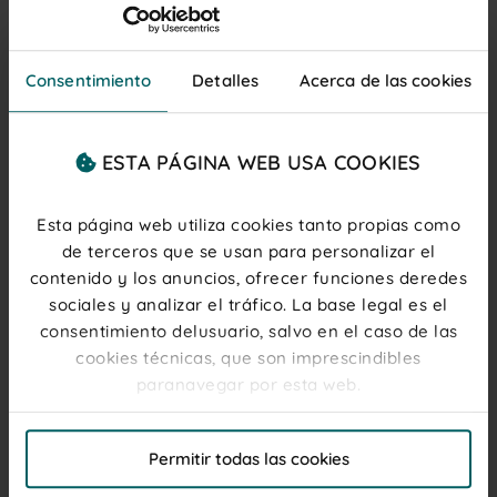
¿Cómo puedo estar informado de las
novedades de producto?
Si quieres estar al día de todas las novedades
Consentimiento
Detalles
Acerca de las cookies
que vamos publicando en nuestra tienda
online, date de alta en
nuestra newsletter.
Podrás beneficiarte de un 10% de descuento
para tu primera compra.
ESTA PÁGINA WEB USA COOKIES
Esta página web utiliza cookies tanto propias como
CONTACTA CON NOSOTROS
de terceros que se usan para personalizar el
contenido y los anuncios, ofrecer funciones deredes
sociales y analizar el tráfico. La base legal es el
Chat
consentimiento delusuario, salvo en el caso de las
ACCEDER
cookies técnicas, que son imprescindibles
Lunes - Jueves 08:30 - 18:00
paranavegar por esta web.
Viernes 08:00 - 15:00
El titular de la web, responsable del tratamiento de
Formulario
Permitir todas las cookies
las cookies, y sus datos de contacto son accesibles
ACCEDER