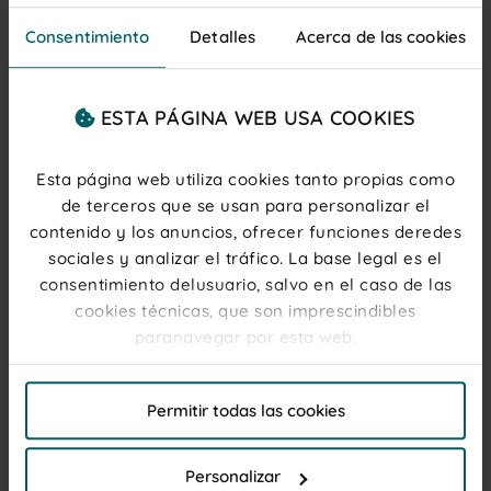
Consentimiento
Detalles
Acerca de las cookies
ESTA PÁGINA WEB USA COOKIES
Nubes
Caramelos
Dipper
Jugosas nubes
Divertidos caramelos
El caramelo de textura
rellenas y Dulcinubes
con palo, caramelos
masticable favorito de
L
Esta página web utiliza cookies tanto propias como
de todos los colores.
sin azúcar y mucho
los consumidores en
más.
Almería.
de terceros que se usan para personalizar el
contenido y los anuncios, ofrecer funciones deredes
sociales y analizar el tráfico. La base legal es el
consentimiento delusuario, salvo en el caso de las
cookies técnicas, que son imprescindibles
Todo tipo de chuches al por
paranavegar por esta web.
mayor para organización de
eventos
El titular de la web, responsable del tratamiento de
Permitir todas las cookies
las cookies, y sus datos de contacto son accesibles
Compra tus
golosinas al por mayor en Huelva a
en el
Aviso Legal
través de la tienda online de Vidal Golosinas
. Las
Personalizar
chuches son un imprescindible en la celebración de