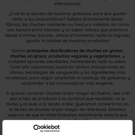
internacional.
¿Cuál es el secreto de nuestras golosinas para que gusten
tanto a los consumidores? Salidas directamente desde
fábrica, las chuches mantienen su frescura máxima, así como
una textura extra blandita y un sabor intenso que enamora
desde el primer bocado. ¡Hasta el momento nadie ha logrado
igualar la calidad de nuestros productos!
Somos
principales distribuidores de chuches sin gluten,
chuches sin grasa, productos veganos y vegetarianos
, y
múltiples opciones saludables, manteniendo todo su sabor.
Cada año mejoramos nuestras recetas incorporando las
últimas tecnologías de vanguardia y los ingredientes más
novedosos, para seguir ampliando el catálogo de golosinas y
sorprender a los consumidores más exigente.
Si quieres comprar chuches al por mayor en Huelva, sea cuál
sea el tipo de producto o la cantidad que necesites, no lo
dudes y accede a la tienda online. Queremos convertirnos en
tu tienda de chuches al por mayor de referencia. Estamos
seguros de que en Vidal Golosinas encontrarás todo lo que
busques, y mucho más.