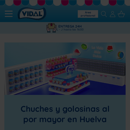
Área
profesional
ENTREGA 24H
L - J hasta las 16:00
Chuches y golosinas al
por mayor en Huelva