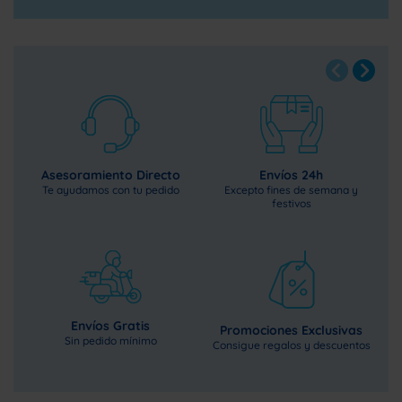
M
Asesoramiento Directo
Envíos 24h
Te ayudamos con tu pedido
Excepto fines de semana y
festivos
Envíos Gratis
Promociones Exclusivas
Sin pedido mínimo
Consigue regalos y descuentos