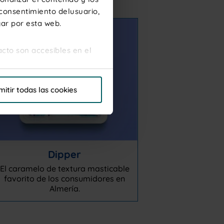
 consentimiento delusuario,
gar por esta web.
acto son accesibles en el
s de esta Web. Haga clic en
mitir todas las cookies
ás completa lea la
Política
Dipper
El caramelo de textura masticable
favorito de los consumidores en
Almería.