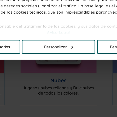
s deredes sociales y analizar el tráfico. La base legal es el
 de las cookies técnicas, que son imprescindibles paranave
sponsable del tratamiento de las cookies, y sus datos de cont
Aviso Legal
ermitir todas las cookies" si desea admitir todas las cookie
sarias
Personalizar
Per
r que cookies desea que se instalen, para unainformación m
de cookies
Nubes
Jugosas nubes rellenas y Dulcinubes
de todos los colores.
.