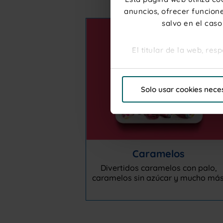
anuncios, ofrecer funcione
salvo en el caso
El titular de la web, re
Por favor, haga clic en "P
Solo usar cookies nece
"Personalizar"para elegi
Caramelos
Divertidos caramelos con palo,
caramelos sin azúcar y mucho más