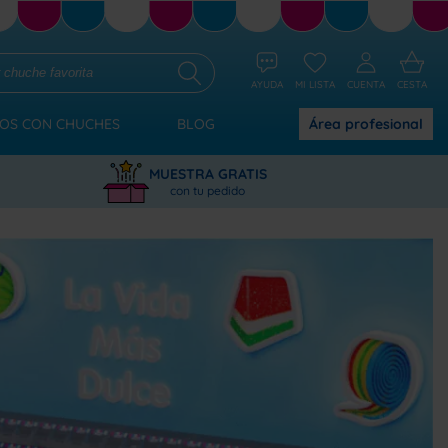
AYUDA
MI LISTA
CUENTA
CESTA
OS CON CHUCHES
BLOG
Área
profesional
MUESTRA GRATIS
con tu pedido