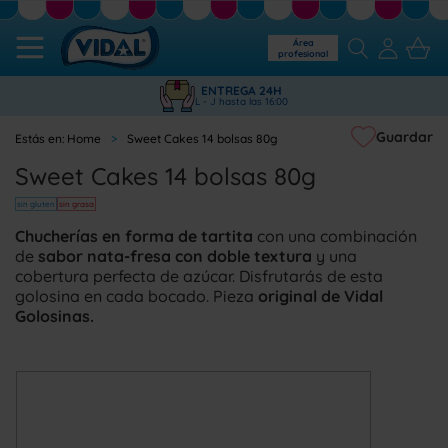
Área
profesional
ENTREGA 24H
L - J hasta las 16:00
Guardar
Home
Sweet Cakes 14 bolsas 80g
Sweet Cakes 14 bolsas 80g
sin gluten
sin grasa
Chucherías en forma de tartita
con una combinación
de
sabor nata-fresa con doble textura
y una
cobertura perfecta de azúcar. Disfrutarás de esta
golosina en cada bocado. Pieza
original de Vidal
Golosinas.