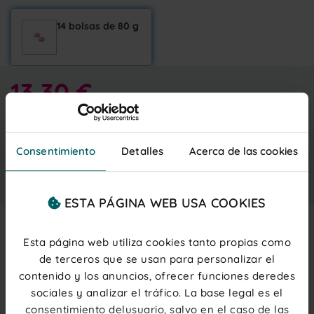
14 bolsas de 80 g
13,30 €
Entrega gratis
martes 11 agosto
IVA inc.
(1,02 € ud.)
PRECIOS PARA PROFESIONALES
Regístrate
o
inicia sesión
Consentimiento
Detalles
Acerca de las cookies
Añadir al carrito
ESTA PÁGINA WEB USA COOKIES
Esta página web utiliza cookies tanto propias como
Description
de terceros que se usan para personalizar el
contenido y los anuncios, ofrecer funciones deredes
Chucherías en forma de tartita
con una combinación
sociales y analizar el tráfico. La base legal es el
de
sabor nata-fresa con doble textura
y una
cobertura perfecta de azúcar. Disfrutarás de esta
consentimiento delusuario, salvo en el caso de las