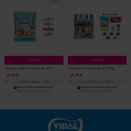
sin gluten
COMPRAR
COMPRAR
Dipper Ball 14 bolsas de 70 g
Party Mix 12 bolsas de 150g
13,30 €
23,55 €
Cantidad: 168uds – 980g
Cantidad: 314 uds – 1800 g
PRECIOS PARA PROFESIONALES
PRECIOS PARA PROFESIONALES
Regístrate
o
inicia sesión
Regístrate
o
inicia sesión