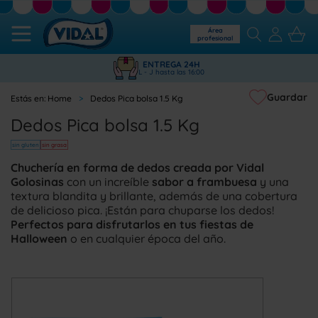
Área
profesional
ENTREGA 24H
L - J hasta las 16:00
Guardar
Home
Dedos Pica bolsa 1.5 Kg
Dedos Pica bolsa 1.5 Kg
sin gluten
sin grasa
Chuchería en forma de dedos creada por Vidal
Golosinas
con un increíble
sabor a frambuesa
y una
textura blandita y brillante, además de una cobertura
de delicioso pica. ¡Están para chuparse los dedos!
Perfectos para disfrutarlos en tus fiestas de
Halloween
o en cualquier época del año.