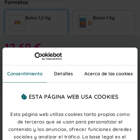
Formatos
Bolsa 1,5 Kg
Bolsa 1 Kg
12,69 €
Entrega gratis
martes 11 agosto
IVA inc.
(0,05 € ud.)
PRECIOS PARA PROFESIONALES
Regístrate
o
inicia sesión
Consentimiento
Detalles
Acerca de las cookies
Añadir al carrito
ESTA PÁGINA WEB USA COOKIES
Esta página web utiliza cookies tanto propias como
Description
de terceros que se usan para personalizar el
contenido y los anuncios, ofrecer funciones deredes
Chuchería en forma de dedos creada por Vidal
sociales y analizar el tráfico. La base legal es el
Golosinas
con un increíble
sabor a frambuesa
y una