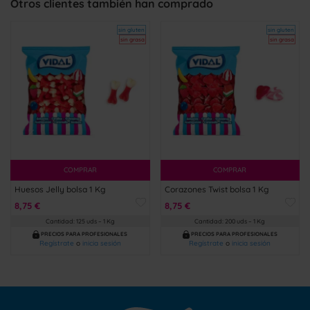
Otros clientes también han comprado
sin gluten
sin gluten
sin grasa
sin grasa
COMPRAR
COMPRAR
Huesos Jelly bolsa 1 Kg
Corazones Twist bolsa 1 Kg
8,75 €
8,75 €
Cantidad: 125 uds – 1 Kg
Cantidad: 200 uds – 1 Kg
PRECIOS PARA PROFESIONALES
PRECIOS PARA PROFESIONALES
Regístrate
o
inicia sesión
Regístrate
o
inicia sesión